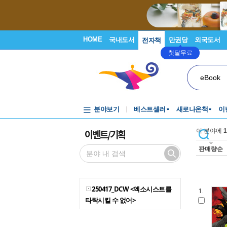
HOME
국내도서
만권당
외국도서
전자책
첫달무료
eBook
분야보기
베스트셀러
새로나온책
이
이벤트/기획
이 분야에
1
판매량순
250417_DCW <엑소시스트를
1.
타락시킬 수 없어>