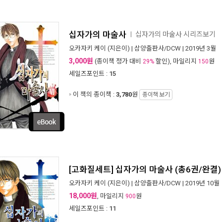
십자가의 마술사
십자가의 마술사 시리즈보기
ㅣ
오카자키 케이
(지은이) |
삼양출판사/DCW
| 2019년 3월
3,000원
(종이책 정가 대비
할인), 마일리지
원
29%
150
세일즈포인트 :
15
이 책의 종이책 :
3,780
원
종이책 보기
[고화질세트] 십자가의 마술사 (총6권/완결)
오카자키 케이
(지은이) |
삼양출판사/DCW
| 2019년 10월
18,000원
, 마일리지
원
900
세일즈포인트 :
11