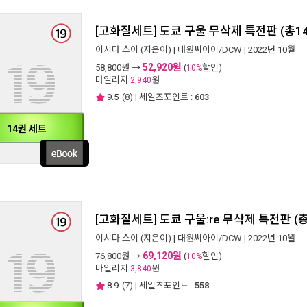
[고화질세트] 도쿄 구울 무삭제 특전판 (총1
이시다 스이
(지은이) |
대원씨아이/DCW
| 2022년 10월
52,920원
58,800
원 →
(
할인)
10%
마일리지
원
2,940
9.5
(
8
) | 세일즈포인트 :
603
14권 세트
[고화질세트] 도쿄 구울:re 무삭제 특전판 (
이시다 스이
(지은이) |
대원씨아이/DCW
| 2022년 10월
69,120원
76,800
원 →
(
할인)
10%
마일리지
원
3,840
8.9
(
7
) | 세일즈포인트 :
558