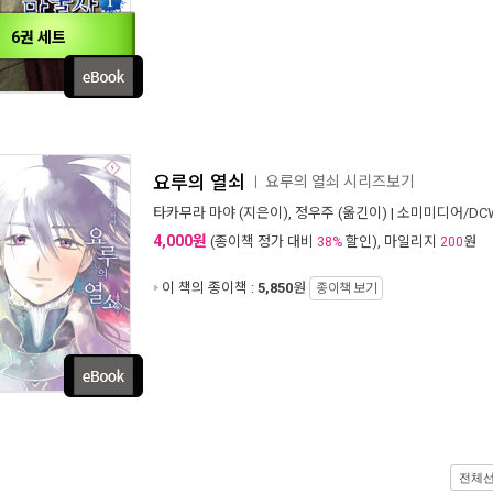
6권 세트
요루의 열쇠
요루의 열쇠 시리즈보기
ㅣ
타카무라 마야
(지은이),
정우주
(옮긴이) |
소미미디어/DC
4,000원
(종이책 정가 대비
할인), 마일리지
원
38%
200
이 책의 종이책 :
5,850
원
종이책 보기
전체