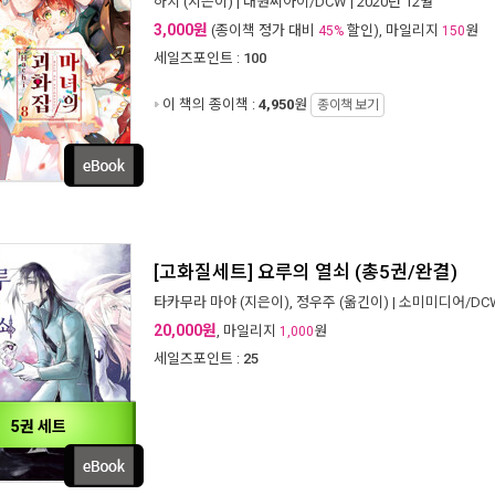
하치
(지은이) |
대원씨아이/DCW
| 2020년 12월
3,000원
(종이책 정가 대비
할인), 마일리지
원
45%
150
세일즈포인트 :
100
이 책의 종이책 :
4,950
원
종이책 보기
[고화질세트] 요루의 열쇠 (총5권/완결)
타카무라 마야
(지은이),
정우주
(옮긴이) |
소미미디어/DC
20,000원
, 마일리지
원
1,000
세일즈포인트 :
25
5권 세트