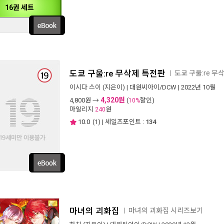
16권 세트
도쿄 구울:re 무삭제 특전판
도쿄 구울:re 
ㅣ
이시다 스이
(지은이) |
대원씨아이/DCW
| 2022년 10월
4,320원
4,800
원 →
(
할인)
10%
마일리지
원
240
10.0
(
1
) | 세일즈포인트 :
134
마녀의 괴화집
마녀의 괴화집 시리즈보기
ㅣ