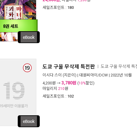
1,200
세일즈포인트 :
180
8권 세트
도쿄 구울 무삭제 특전판
도쿄 구울 무삭제 
ㅣ
이시다 스이
(지은이) |
대원씨아이/DCW
| 2022년 10월
3,780원
4,200
원 →
(
할인)
10%
마일리지
원
210
세일즈포인트 :
102