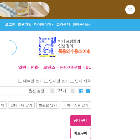
로그인
회원가입
마이페이지
고객센터
장바구니
(0)
일반
만화
로맨스
판타지/무협
BL
대여만 보기
연재만 보기
연재 제외
옵션 설정
25개
선택
장바구니 담기
보관함 담기
마이리스트 담기
장바구니
바로구매