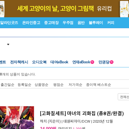
알라딘굿즈
온라인중고
중고매장
우주점
음반
블루레이
커피
벤트
전자책캐시
오디오북
대여eBook
연재eBook
만권당
N
N
0
개의 상품이 있습니다.
출간일순
등록일순
상품명순
평점순
저가격순
종이책 베스트순
전체
[고화질세트] 마녀의 괴화집 (총8권/완결)
하치
(지은이) |
대원씨아이/DCW
| 2020년 12월
24,000원
, 마일리지
원