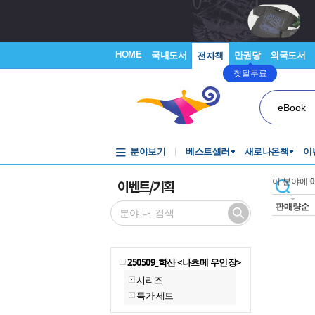
HOME
국내도서
만권당
외국도서
전자책
첫달무료
eBook
분야보기
베스트셀러
새로나온책
이
이벤트/기획
이 분야에
0
판매량순
250509_학산 <나츠메 우인장>
시리즈
특가 세트