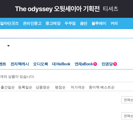
알라딘굿즈
온라인중고
중고매장
우주점
음반
블루레이
커피
벤트
전자책캐시
오디오북
대여eBook
연재eBook
만권당
N
N
개의 상품이 있습니다.
출간일순
등록일순
상품명순
평점순
저가격순
종이책 베스트순
전체
전체