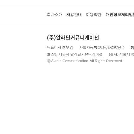
회사소개
채용안내
이용약관
개인정보처리방
(주)알라딘커뮤니케이션
대표이사 최우경
사업자등록 201-81-23094
통
호스팅 제공자 알라딘커뮤니케이션
(본사) 서울시 중
ⓒ Aladin Communication. All Rights Reserved.