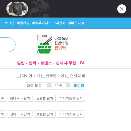
로그인
회원가입
마이페이지
고객센터
장바구니
(0)
일반
만화
로맨스
판타지/무협
BL
대여만 보기
연재만 보기
연재 제외
옵션 설정
25개
선택
장바구니 담기
보관함 담기
마이리스트 담기
선택
장바구니 담기
보관함 담기
마이리스트 담기