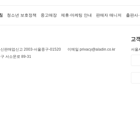
침
청소년 보호정책
중고매장
제휴·마케팅 안내
판매자 매니저
출판사·
고객
신판매업신고 2003-서울중구-01520
이메일 privacy@aladin.co.kr
서울시
구 서소문로 89-31