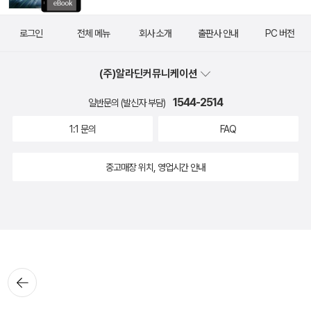
로그인
전체 메뉴
회사 소개
출판사 안내
PC 버전
(주)알라딘커뮤니케이션
1544-2514
일반문의 (발신자 부담)
1:1 문의
FAQ
중고매장 위치, 영업시간 안내
뒤로가
기