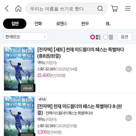
일반
만화
로맨스
판무
BL
옵션
[전자책] [세트] 천재 미드필더의 패스는 특별하다
(총8권/완결)
역작s
(지은이)
스튜디오389
|
2025년 04월
22,400
원 (1,120원)
ePub
[전자책] 천재 미드필더의 패스는 특별하다 8 (완
결)
-
천재 미드필더의 패스는 특별하다 8
역작s
(지은이)
스튜디오389
|
2025년 01월
3,200
원 (160원)