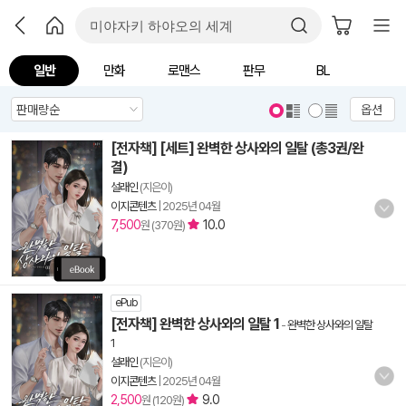
일반
만화
로맨스
판무
BL
옵션
[전자책] [세트] 완벽한 상사와의 일탈 (총3권/완
결)
설래인
(지은이)
이지콘텐츠
|
2025년 04월
7,500
10.0
원 (370원)
ePub
[전자책] 완벽한 상사와의 일탈 1
-
완벽한 상사와의 일탈
1
설래인
(지은이)
이지콘텐츠
|
2025년 04월
2,500
9.0
원 (120원)