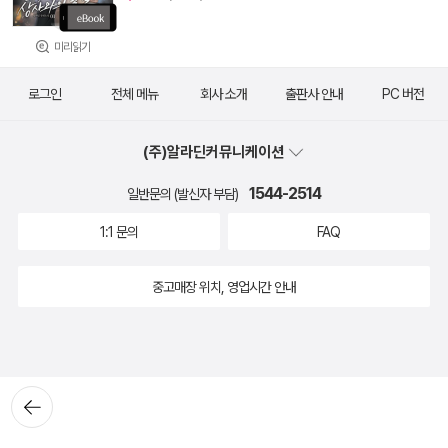
미리읽기
로그인
전체 메뉴
회사 소개
출판사 안내
PC 버전
(주)알라딘커뮤니케이션
1544-2514
일반문의 (발신자 부담)
1:1 문의
FAQ
중고매장 위치, 영업시간 안내
뒤로가
기