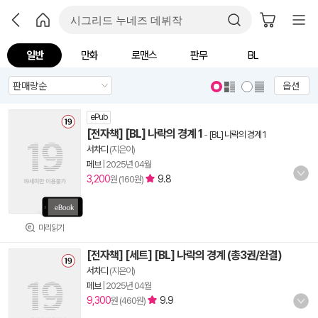
일반
만화
로맨스
판무
BL
옵션
ePub
[전자책] [BL] 나락의 경계 1
-
[BL] 나락의 경계 1
서차디
(지은이)
페브
|
2025년 04월
3,200
9.8
원 (160원)
미리읽기
[전자책] [세트] [BL] 나락의 경계 (총3권/완결)
서차디
(지은이)
페브
|
2025년 04월
9,300
9.9
원 (460원)