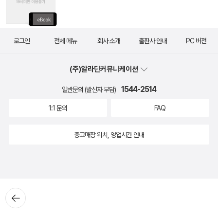
로그인
전체 메뉴
회사 소개
출판사 안내
PC 버전
(주)알라딘커뮤니케이션
1544-2514
일반문의 (발신자 부담)
1:1 문의
FAQ
중고매장 위치, 영업시간 안내
뒤로가
기