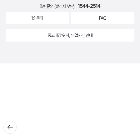
1544-2514
일반문의 (발신자 부담)
1:1 문의
FAQ
중고매장 위치, 영업시간 안내
뒤로가
기