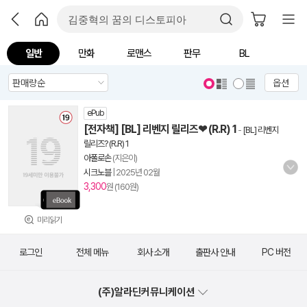
일반
만화
로맨스
판무
BL
옵션
ePub
[전자책] [BL] 리벤지 릴리즈❤ (R.R) 1
-
[BL] 리벤지
릴리즈? (R.R) 1
아폴로손
(지은이)
시크노블
|
2025년 02월
3,300
원 (160원)
미리읽기
로그인
전체 메뉴
회사 소개
출판사 안내
PC 버전
(주)알라딘커뮤니케이션