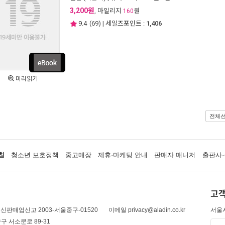
3,200원
, 마일리지
원
160
9.4
(
69
) | 세일즈포인트 :
1,406
미리읽기
전체
침
청소년 보호정책
중고매장
제휴·마케팅 안내
판매자 매니저
출판사·
고객
신판매업신고 2003-서울중구-01520
이메일 privacy@aladin.co.kr
서울시
구 서소문로 89-31