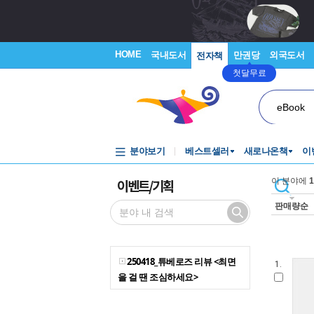
HOME
국내도서
만권당
외국도서
전자책
첫달무료
eBook
분야보기
베스트셀러
새로나온책
이
이벤트/기획
이 분야에
1
판매량순
250418_튜베로즈 리뷰 <최면
1.
을 걸 땐 조심하세요>