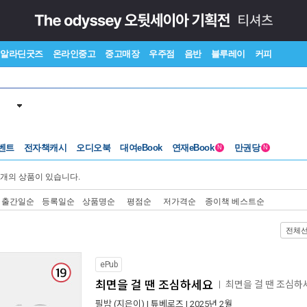
알라딘굿즈
온라인중고
중고매장
우주점
음반
블루레이
커피
벤트
전자책캐시
오디오북
대여eBook
연재eBook
만권당
N
N
개의 상품이 있습니다.
출간일순
등록일순
상품명순
평점순
저가격순
종이책 베스트순
전체
ePub
최면을 걸 땐 조심하세요
최면을 걸 땐 조심
ㅣ
필밤
(지은이) |
튜베로즈
| 2025년 2월