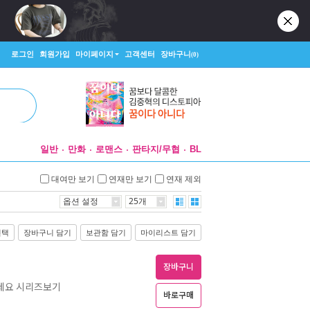
로그인
회원가입
마이페이지
고객센터
장바구니
(0)
일반
만화
로맨스
판타지/무협
BL
대여만 보기
연재만 보기
연재 제외
옵션 설정
25개
선택
장바구니 담기
보관함 담기
마이리스트 담기
장바구니
하세요 시리즈보기
바로구매