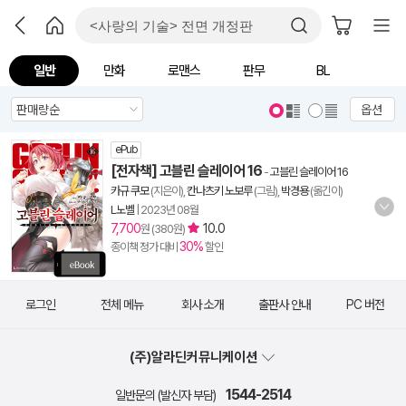
일반
만화
로맨스
판무
BL
옵션
ePub
[전자책] 고블린 슬레이어 16
-
고블린 슬레이어 16
카규 쿠모
(지은이),
칸나츠키 노보루
(그림),
박경용
(옮긴이)
L노벨
|
2023년 08월
7,700
10.0
원 (380원)
30%
종이책 정가 대비
할인
로그인
전체 메뉴
회사 소개
출판사 안내
PC 버전
(주)알라딘커뮤니케이션
1544-2514
일반문의 (발신자 부담)