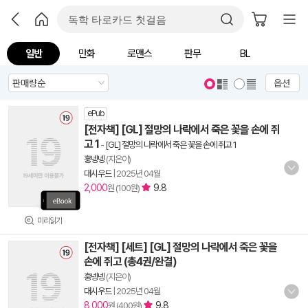
일반
만화
로맨스
판무
BL
옵션
ePub
[전자책] [GL] 절망의 나락에서 죽은 꽃을 손에 쥐
고 1
-
[GL] 절망의 나락에서 죽은 꽃을 손에 쥐고 1
훙넹넹
(지은이)
대시우드
|
2025년 04월
2,000
9.8
원 (100원)
미리읽기
[전자책] [세트] [GL] 절망의 나락에서 죽은 꽃을
손에 쥐고 (총4권/완결)
훙넹넹
(지은이)
대시우드
|
2025년 04월
8,000
9.8
원 (400원)