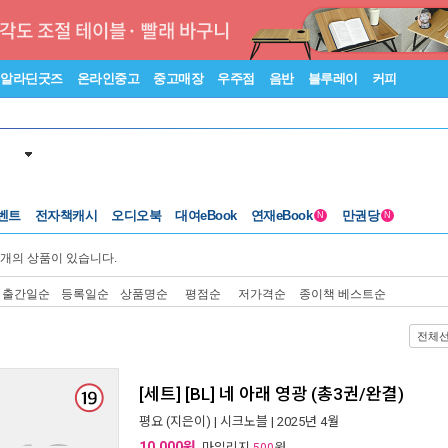
알라딘굿즈
온라인중고
중고매장
우주점
음반
블루레이
커피
벤트
전자책캐시
오디오북
대여eBook
연재eBook
만권당
N
N
개의 상품이 있습니다.
출간일순
등록일순
상품명순
평점순
저가격순
종이책 베스트순
전체
[세트] [BL] 네 아래 영광 (총3권/완결)
평요
(지은이) |
시크노블
| 2025년 4월
10,000원
, 마일리지
원