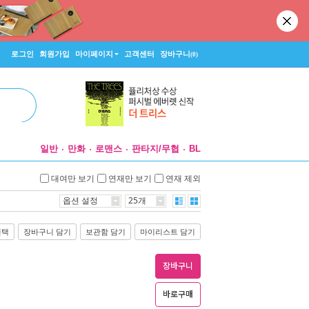
로그인
회원가입
마이페이지
고객센터
장바구니
(0)
일반
만화
로맨스
판타지/무협
BL
대여만 보기
연재만 보기
연재 제외
옵션 설정
25개
선택
장바구니 담기
보관함 담기
마이리스트 담기
장바구니
바로구매