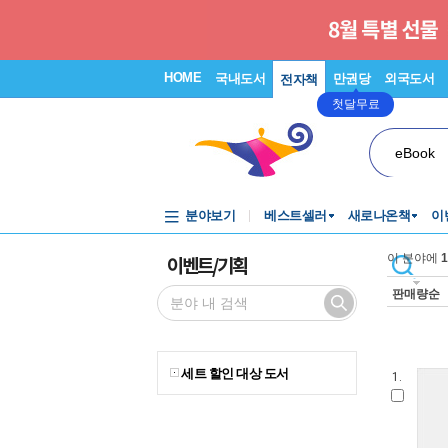
HOME
국내도서
만권당
외국도서
전자책
첫달무료
eBook
분야보기
베스트셀러
새로나온책
이
이벤트/기획
이 분야에
1
판매량순
세트 할인 대상 도서
1.