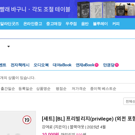
알라딘굿즈
온라인중고
중고매장
우주점
음반
블루레이
커피
벤트
전자책캐시
오디오북
대여eBook
연재eBook
만권당
N
N
개의 상품이 있습니다.
출간일순
등록일순
상품명순
평점순
저가격순
종이책 베스트순
전체
[세트] [BL] 프리빌리지(privilege) (외전 
강여로
(지은이) |
블랙아웃
| 2025년 4월
10,000원
, 마일리지
원