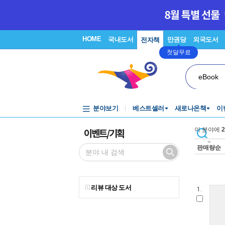
HOME
국내도서
만권당
외국도서
전자책
첫달무료
eBook
분야보기
베스트셀러
새로나온책
이
이벤트/기획
이 분야에
2
판매량순
리뷰 대상 도서
1.