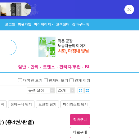
로그인
회원가입
마이페이지
고객센터
장바구니
(0)
일반
만화
로맨스
판타지/무협
BL
대여만 보기
연재만 보기
연재 제외
옵션 설정
25개
선택
장바구니 담기
보관함 담기
마이리스트 담기
장바구니
포함) (총4권/완결)
바로구매