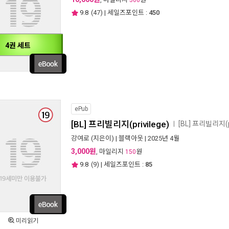
500
9.8
(
47
) | 세일즈포인트 :
450
4권 세트
ePub
[BL] 프리빌리지(privilege)
[BL] 프리빌리지(
ㅣ
강여로
(지은이) |
블랙아웃
| 2025년 4월
3,000원
, 마일리지
원
150
9.8
(
9
) | 세일즈포인트 :
85
미리읽기