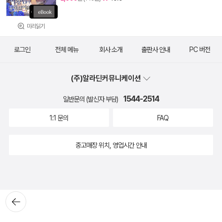
미리읽기
로그인
전체 메뉴
회사 소개
출판사 안내
PC 버전
(주)알라딘커뮤니케이션
1544-2514
일반문의 (발신자 부담)
1:1 문의
FAQ
중고매장 위치, 영업시간 안내
뒤로가
기