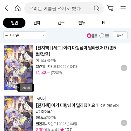
일반
만화
로맨스
판무
BL
옵션
[전자책] [세트] 아기 마왕님이 달라졌어요 (총5
권/완결)
하라쇼
(지은이)
필연매니지먼트
|
2025년 04월
14,500
원 (720원)
ePub
[전자책] 아기 마왕님이 달라졌어요 1
-
아기 마왕님이
달라졌어요 1
하라쇼
(지은이)
필연매니지먼트
|
2025년 04월
2,900
10.0
원 (140원)