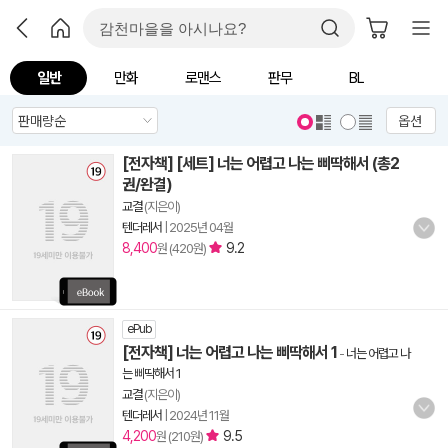
일반
만화
로맨스
판무
BL
옵션
[전자책] [세트] 너는 어렵고 나는 삐딱해서 (총2
권/완결)
교결
(지은이)
텐더레서
|
2025년 04월
8,400
9.2
원 (420원)
ePub
[전자책] 너는 어렵고 나는 삐딱해서 1
-
너는 어렵고 나
는 삐딱해서 1
교결
(지은이)
텐더레서
|
2024년 11월
4,200
9.5
원 (210원)