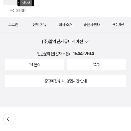
미리읽기
로그인
전체 메뉴
회사 소개
출판사 안내
PC 버전
(주)알라딘커뮤니케이션
1544-2514
일반문의 (발신자 부담)
1:1 문의
FAQ
중고매장 위치, 영업시간 안내
뒤로가
기