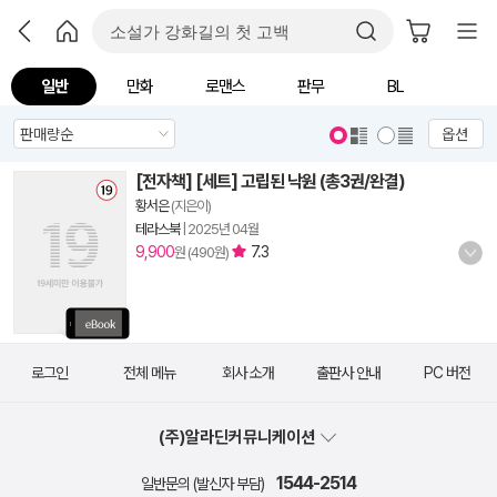
일반
만화
로맨스
판무
BL
옵션
[전자책] [세트] 고립된 낙원 (총3권/완결)
황서은
(지은이)
테라스북
|
2025년 04월
9,900
7.3
원 (490원)
로그인
전체 메뉴
회사 소개
출판사 안내
PC 버전
(주)알라딘커뮤니케이션
1544-2514
일반문의 (발신자 부담)