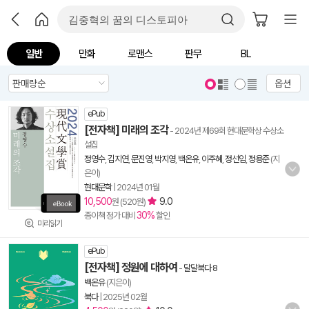
일반
만화
로맨스
판무
BL
옵션
ePub
[전자책] 미래의 조각
- 2024년 제69회 현대문학상 수상소
설집
정영수
,
김지연
,
문진영
,
박지영
,
백온유
,
이주혜
,
정선임
,
정용준
(지
은이)
현대문학
|
2024년 01월
10,500
9.0
원 (520원)
30%
종이책 정가 대비
할인
미리읽기
ePub
[전자책] 정원에 대하여
-
달달북다 8
백온유
(지은이)
북다
|
2025년 02월