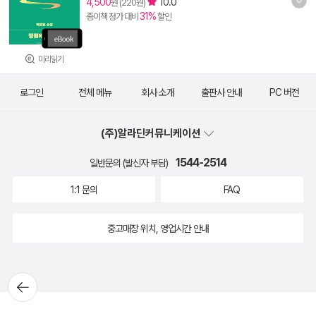
4,500
10.0
원 (220원)
31%
종이책 정가 대비
할인
미리읽기
로그인
전체 메뉴
회사 소개
출판사 안내
PC 버전
(주)알라딘커뮤니케이션
1544-2514
일반문의 (발신자 부담)
1:1 문의
FAQ
중고매장 위치, 영업시간 안내
뒤로가
기