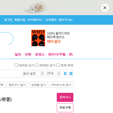
로그인
회원가입
마이페이지
고객센터
장바구니
(0)
일반
만화
로맨스
판타지/무협
BL
대여만 보기
연재만 보기
연재 제외
옵션 설정
25개
선택
장바구니 담기
보관함 담기
마이리스트 담기
장바구니
권/완결)
바로구매