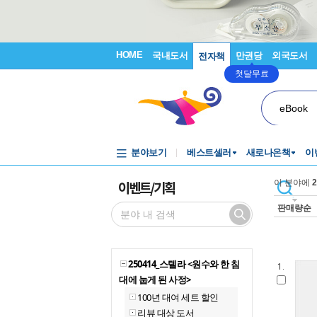
HOME
국내도서
만권당
외국도서
전자책
첫달무료
eBook
분야보기
베스트셀러
새로나온책
이
이벤트/기획
이 분야에
2
판매량순
250414_스텔라 <원수와 한 침
1.
대에 눕게 된 사정>
100년 대여 세트 할인
리뷰 대상 도서