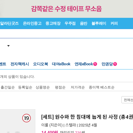
알라딘굿즈
온라인중고
중고매장
우주점
음반
블루레이
커피
벤트
전자책캐시
오디오북
대여eBook
연재eBook
만권당
N
N
개의 상품이 있습니다.
출간일순
등록일순
상품명순
평점순
저가격순
종이책 베스트순
전체
[세트] 원수와 한 침대에 눕게 된 사정 (총4
이룰
(지은이) |
스텔라
| 2025년 4월
14,400원
, 마일리지
원