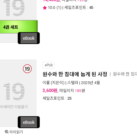
720
10.0
(
1
) | 세일즈포인트 :
45
4권 세트
ePub
원수와 한 침대에 눕게 된 사정
원수와 한 침
ㅣ
이룰
(지은이) |
스텔라
| 2025년 4월
3,600원
, 마일리지
원
180
세일즈포인트 :
25
미리읽기