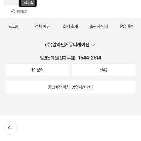
미리읽기
로그인
전체 메뉴
회사 소개
출판사 안내
PC 버전
(주)알라딘커뮤니케이션
1544-2514
일반문의 (발신자 부담)
1:1 문의
FAQ
중고매장 위치, 영업시간 안내
뒤로가
기