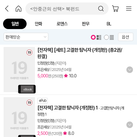
일반
만화
로맨스
판무
BL
옵션
[전자책] [세트] 고결한 탐닉자 (개정판) (총2권/
완결)
민정원(민정)
(지은이)
조은세상
|
2025년 04월
5,000
10.0
원 (250원)
ePub
[전자책] 고결한 탐닉자 (개정판) 1
-
고결한 탐닉자 (개
정판) 1
민정원(민정)
(지은이)
조은세상
|
2025년 04월
2,500
8.0
원 (120원)