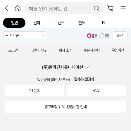
일반
만화
로맨스
판무
BL
옵션
로그인
전체 메뉴
회사 소개
출판사 안내
PC 버전
(주)알라딘커뮤니케이션
1544-2514
일반문의 (발신자 부담)
1:1 문의
FAQ
중고매장 위치, 영업시간 안내