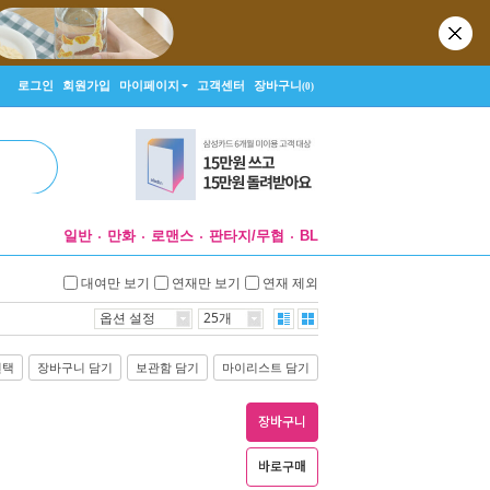
로그인
회원가입
마이페이지
고객센터
장바구니
(0)
일반
만화
로맨스
판타지/무협
BL
대여만 보기
연재만 보기
연재 제외
옵션 설정
25개
선택
장바구니 담기
보관함 담기
마이리스트 담기
장바구니
바로구매