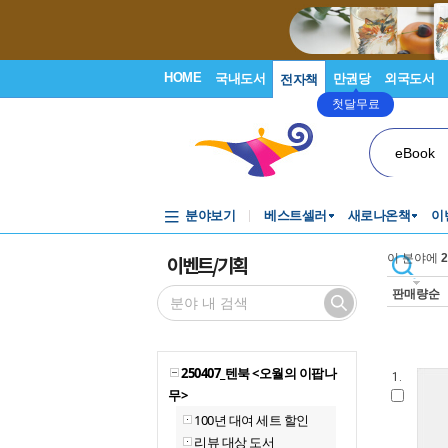
HOME
국내도서
만권당
외국도서
전자책
첫달무료
eBook
분야보기
베스트셀러
새로나온책
이
이벤트/기획
이 분야에
2
판매량순
250407_텐북 <오월의 이팝나
1.
무>
100년 대여 세트 할인
리뷰 대상 도서