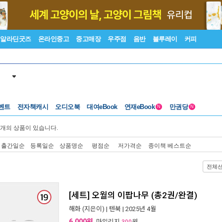
알라딘굿즈
온라인중고
중고매장
우주점
음반
블루레이
커피
벤트
전자책캐시
오디오북
대여eBook
연재eBook
만권당
N
N
개의 상품이 있습니다.
출간일순
등록일순
상품명순
평점순
저가격순
종이책 베스트순
전체
[세트] 오월의 이팝나무 (총2권/완결)
해화
(지은이) |
텐북
| 2025년 4월
6,000원
, 마일리지
원