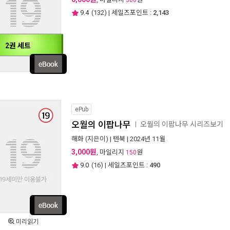
300
9.4
(
132
) | 세일즈포인트 :
2,143
2권 세트
ePub
오월의 이팝나무
오월의 이팝나무 시리즈보기
ㅣ
해화
(지은이) |
텐북
| 2024년 11월
3,000원
, 마일리지
원
150
9.0
(
16
) | 세일즈포인트 :
490
미리읽기