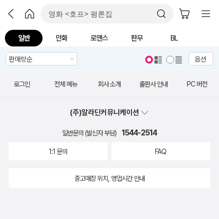
일반
만화
로맨스
판무
BL
옵션
로그인
전체 메뉴
회사 소개
출판사 안내
PC 버전
(주)알라딘커뮤니케이션
1544-2514
일반문의 (발신자 부담)
1:1 문의
FAQ
중고매장 위치, 영업시간 안내