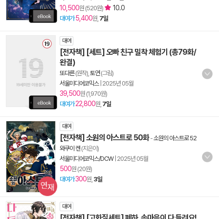
10,500
10.0
원 (520원)
5,400
대여가
원,
7일
대여
[전자책] [세트] 오빠 친구 밀착 체험기 (총79화/
완결)
또다른
(원작),
토연
(그림)
서울미디어코믹스
|
2025년 05월
39,500
원 (1,970원)
22,800
대여가
원,
7일
대여
[전자책] 소원의 아스트로 50화
-
소원의 아스트로 52
와쿠이 켄
(지은이)
서울미디어코믹스/DCW
|
2025년 05월
500
원 (20원)
300
대여가
원,
3일
대여
[전자책] [고화질세트] 폐하, 속마음이 다 들려요!