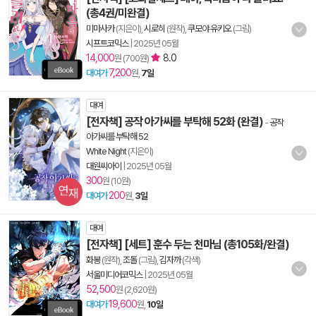
(총4권/미완결)
미마사카
(지은이),
시로히
(원작),
쿠모야 유키오
(그림)
시프트코믹스
|
2025년 05월
14,000
8.0
원 (700원)
7,200
대여가
원,
7일
대여
[전자책] 공작 아가씨를 부탁해 52화 (완결)
-
공작
아가씨를 부탁해 52
White Night
(지은이)
대원씨아이
|
2025년 05월
300
원 (10원)
200
대여가
원,
3일
대여
[전자책] [세트] 훈수 두는 천마님 (총105화/완결)
화봉
(원작),
조돌
(그림),
김자까
(각색)
서울미디어코믹스
|
2025년 05월
52,500
원 (2,620원)
19,600
대여가
원,
10일