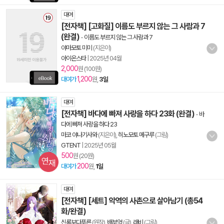
대여
[전자책] [고화질] 이름도 부르지 않는 그 사람과 7
(완결)
-
이름도 부르지 않는 그 사람과 7
야마모토 미미
(지은이)
아이온스타
|
2025년 04월
2,000
원 (100원)
1,200
대여가
원,
3일
대여
[전자책] 바다에 빠져 사랑을 하다 23화 (완결)
-
바
다에 빠져 사랑을 하다 23
마코 야나기사와
(지은이),
히노모토 메구루
(그림)
GTENT
|
2025년 05월
500
원 (20원)
200
대여가
원,
1일
대여
[전자책] [세트] 악역의 사촌으로 살아남기 (총54
화/완결)
신록보다푸른
(원작),
배부엉
(글),
래비
(그림)