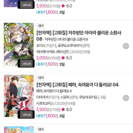
3,500
6.0
원 (170원)
1,800
대여가
원,
3일
대여
[전자책] [고화질] 저주받은 아이라 불리운 소환사
08
-
저주받은 아이라 불리운 소환사 8
코이시
(지은이),
료쿠오쇼쿠야사이
(원작)
에이케이커뮤니케이션즈
|
2025년 05월
3,000
8.0
원 (150원)
1,500
대여가
원,
3일
대여
[전자책] [고화질] 폐하, 속마음이 다 들려요! 04
-
폐하, 속마음이 다 들려요! 4
미마사카
(지은이),
시로히
(원작),
쿠모야 유키오
(그림)
시프트코믹스
|
2025년 04월
3,500
8.0
원 (170원)
1,800
대여가
원,
3일
대여