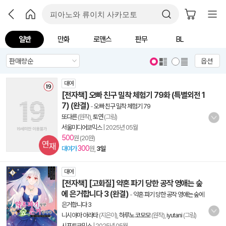
일반
만화
로맨스
판무
BL
옵션
대여
[전자책] 오빠 친구 밀착 체험기 79화 (특별외전 1
7) (완결)
-
오빠 친구 밀착 체험기 79
또다른
(원작),
토연
(그림)
서울미디어코믹스
|
2025년 05월
500
원 (20원)
300
대여가
원,
3일
대여
[전자책] [고화질] 약혼 파기 당한 공작 영애는 숲
에 은거합니다 3 (완결)
-
약혼 파기 당한 공작 영애는 숲에
은거합니다 3
니시야마 아라타
(지은이),
하루노 코모모
(원작),
iyutani
(그림)
시프트코믹스
|
2025년 05월