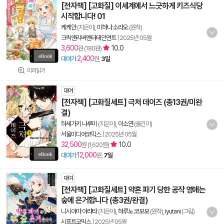
[전자책] [고화질] 이세계에서 느긋하게 키즈식당
시작합니다! 01
케케안
(지은이),
미하나 소라오
(원작)
크릭앤리버엔터테인먼트
|
2025년 05월
3,600
10.0
원 (180원)
2,400
대여가
원,
3일
미리읽기
대여
[전자책] [고화질세트] 극처 데이즈 (총13권/미완
결)
하세가키 나루미
(지은이),
이소연
(옮긴이)
서울미디어코믹스
|
2025년 05월
32,500
10.0
원 (1,620원)
12,000
대여가
원,
7일
대여
[전자책] [고화질세트] 약혼 파기 당한 공작 영애는
숲에 은거합니다 (총3권/완결)
니시야마 아라타
(지은이),
하루노 코모모
(원작),
iyutani
(그림)
시프트코믹스
|
2025년 05월