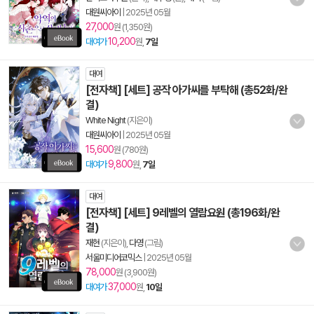
대원씨아이
|
2025년 05월
27,000
원 (1,350원)
10,200
대여가
원,
7일
대여
[전자책] [세트] 공작 아가씨를 부탁해 (총52화/완
결)
White Night
(지은이)
대원씨아이
|
2025년 05월
15,600
원 (780원)
9,800
대여가
원,
7일
대여
[전자책] [세트] 9레벨의 열람요원 (총196화/완
결)
재현
(지은이),
다영
(그림)
서울미디어코믹스
|
2025년 05월
78,000
원 (3,900원)
37,000
대여가
원,
10일