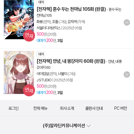
대여
[전자책] 훈수 두는 천마님 105화 (완결)
-
훈수 두는
천마님 105
화봉
(원작),
조돌
(그림),
김자까
(각색)
서울미디어코믹스
|
2025년 05월
500
원 (20원)
200
대여가
원,
3일
대여
[전자책] 안녕, 내 똥강아지 60화 (완결)
-
안녕, 내 똥
강아지 60
아이럽설
(원작),
너불이
(그림)
J STUDIO
|
2025년 05월
500
원 (20원)
200
대여가
원,
3일
로그인
전체 메뉴
회사 소개
출판사 안내
PC 버전
(주)알라딘커뮤니케이션