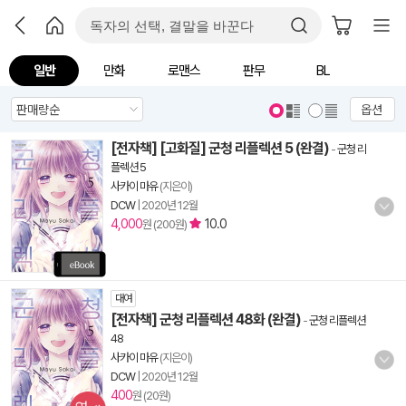
일반
만화
로맨스
판무
BL
옵션
[전자책] [고화질] 군청 리플렉션 5 (완결)
-
군청 리
플렉션 5
사카이 마유
(지은이)
DCW
|
2020년 12월
4,000
10.0
원 (200원)
대여
[전자책] 군청 리플렉션 48화 (완결)
-
군청 리플렉션
48
사카이 마유
(지은이)
DCW
|
2020년 12월
400
원 (20원)