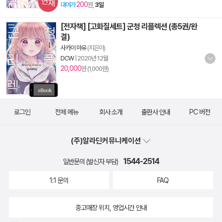
200
대여가
원,
3일
[전자책] [고화질세트] 군청 리플렉션 (총5권/완
결)
사카이 마유
(지은이)
DCW
|
2020년 12월
20,000
원 (1,000원)
로그인
전체 메뉴
회사 소개
출판사 안내
PC 버전
(주)알라딘커뮤니케이션
1544-2514
일반문의 (발신자 부담)
1:1 문의
FAQ
중고매장 위치, 영업시간 안내