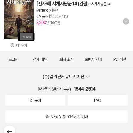
[전자책] 시체사냥꾼 14 (완결)
-
시체사냥꾼 14
MrNerd
(지은이)
라인북스
|
2020년 11월
3,200
원 (160원)
미리읽기
로그인
전체 메뉴
회사 소개
출판사 안내
PC 버전
(주)알라딘커뮤니케이션
1544-2514
일반문의 (발신자 부담)
1:1 문의
FAQ
중고매장 위치, 영업시간 안내
뒤로가