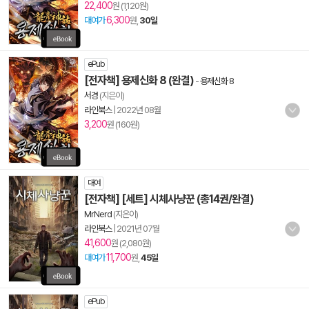
22,400
원 (1,120원)
6,300
대여가
원,
30일
ePub
[전자책] 용제신화 8 (완결)
-
용제신화 8
서경
(지은이)
라인북스
|
2022년 08월
3,200
원 (160원)
대여
[전자책] [세트] 시체사냥꾼 (총14권/완결)
MrNerd
(지은이)
라인북스
|
2021년 07월
41,600
원 (2,080원)
11,700
대여가
원,
45일
ePub