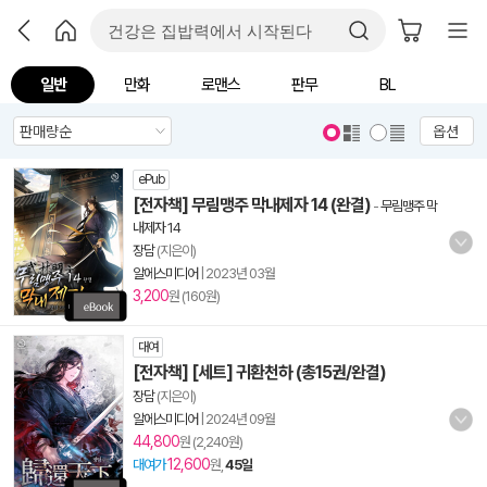
일반
만화
로맨스
판무
BL
옵션
ePub
[전자책] 무림맹주 막내제자 14 (완결)
-
무림맹주 막
내제자 14
장담
(지은이)
알에스미디어
|
2023년 03월
3,200
원 (160원)
대여
[전자책] [세트] 귀환천하 (총15권/완결)
장담
(지은이)
알에스미디어
|
2024년 09월
44,800
원 (2,240원)
12,600
대여가
원,
45일