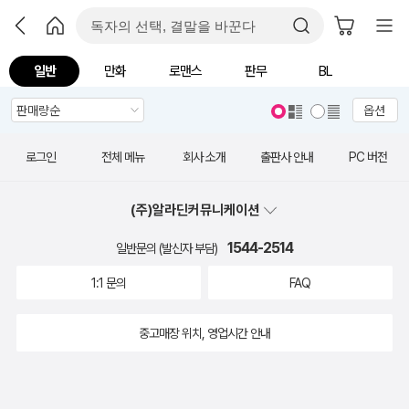
일반
만화
로맨스
판무
BL
옵션
로그인
전체 메뉴
회사 소개
출판사 안내
PC 버전
(주)알라딘커뮤니케이션
1544-2514
일반문의 (발신자 부담)
1:1 문의
FAQ
중고매장 위치, 영업시간 안내