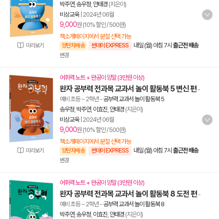
박주연
,
송우정
,
안태경
(지은이)
비상교육
|
2024년 06월
9,000
원 (10% 할인 / 500원)
책소개페이지에서 분철 선택 가능
내일 (월) 아침 7시
출근전 배송
미리보기
양탄자배송
썬데이 EXPRESS
변경
어휘력 노트 + 완공이 양말 (3만원 이상)
완자 공부력 전과목 교과서 놀이 활동북 5 변신 편
-
예비 초등 ~ 2학년
-
공부력 교과서 놀이 활동북 5
송우정
,
박주연
,
이효진
,
안태경
(지은이)
비상교육
|
2024년 06월
9,000
원 (10% 할인 / 500원)
책소개페이지에서 분철 선택 가능
내일 (월) 아침 7시
출근전 배송
미리보기
양탄자배송
썬데이 EXPRESS
변경
어휘력 노트 + 완공이 양말 (3만원 이상)
완자 공부력 전과목 교과서 놀이 활동북 8 도전 편
-
예비 초등 ~ 2학년
-
공부력 교과서 놀이 활동북 8
박주연
,
송우정
,
이효진
,
안태경
(지은이)