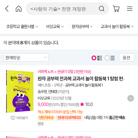
초등학교 출판사별
비상교육
완자공부력
교과서 놀이 활동북
이 분야에
8
개의 상품이 있습니다.
옵션
어휘력 노트 + 완공이 양말 (3만원 이상)
완자 공부력 전과목 교과서 놀이 활동북 1 탐험 편
-
예비 초등 ~ 2학년
-
공부력 교과서 놀이 활동북 1
송우정
,
안태경
(지은이)
비상교육
|
2023년 12월
9,000
10.0
원 (10% 할인 / 500원)
책소개페이지에서 분철 선택 가능
내일 (월) 아침 7시
출근전 배송
양탄자배송
썬데이 EXPRESS
미리보기
변경
어휘력 노트 + 완공이 양말 (3만원 이상)