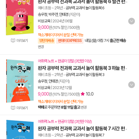
완자 공부력 전과목 교과서 놀이 활동북 6 발견 편
-
예비 초등 ~ 2학년
-
공부력 교과서 놀이 활동북 6
송우정
,
박주연
,
안태경
(지은이)
비상교육
|
2024년 06월
9,000
원 (10% 할인 / 500원)
책소개페이지에서 분철 선택 가능
내일 (월) 아침 7시
출근전 배송
미리보기
양탄자배송
썬데이 EXPRESS
변경
어휘력 노트 + 완공이 양말 (3만원 이상)
완자 공부력 전과목 교과서 놀이 활동북 3 하늘 편
-
예비 초등 ~ 2학년
-
공부력 교과서 놀이 활동북 3
송우정
,
안태경
(지은이)
비상교육
|
2023년 12월
9,000
10.0
원 (10% 할인 / 500원)
책소개페이지에서 분철 선택 가능
택배
로 주문하면
8월 11일 출고
변경
미리보기
어휘력 노트 + 완공이 양말 (3만원 이상)
완자 공부력 전과목 교과서 놀이 활동북 7 시간 편
-
예비 초등 ~ 2학년
-
공부력 교과서 놀이 활동북 7