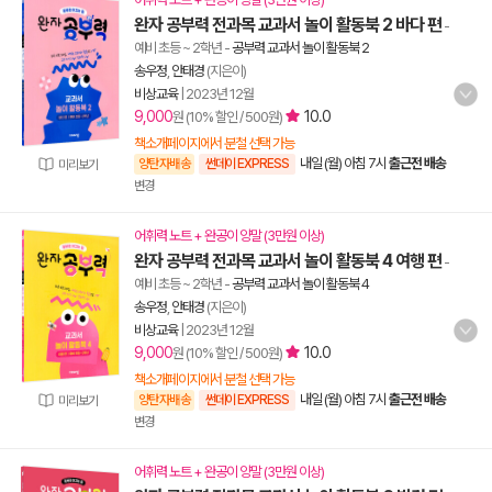
완자 공부력 전과목 교과서 놀이 활동북 2 바다 편
-
예비 초등 ~ 2학년
-
공부력 교과서 놀이 활동북 2
송우정
,
안태경
(지은이)
비상교육
|
2023년 12월
9,000
10.0
원 (10% 할인 / 500원)
책소개페이지에서 분철 선택 가능
내일 (월) 아침 7시
출근전 배송
양탄자배송
썬데이 EXPRESS
미리보기
변경
어휘력 노트 + 완공이 양말 (3만원 이상)
완자 공부력 전과목 교과서 놀이 활동북 4 여행 편
-
예비 초등 ~ 2학년
-
공부력 교과서 놀이 활동북 4
송우정
,
안태경
(지은이)
비상교육
|
2023년 12월
9,000
10.0
원 (10% 할인 / 500원)
책소개페이지에서 분철 선택 가능
내일 (월) 아침 7시
출근전 배송
양탄자배송
썬데이 EXPRESS
미리보기
변경
어휘력 노트 + 완공이 양말 (3만원 이상)