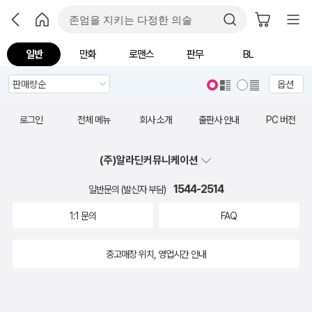
일반
만화
로맨스
판무
BL
옵션
로그인
전체 메뉴
회사 소개
출판사 안내
PC 버전
(주)알라딘커뮤니케이션
1544-2514
일반문의 (발신자 부담)
1:1 문의
FAQ
중고매장 위치, 영업시간 안내