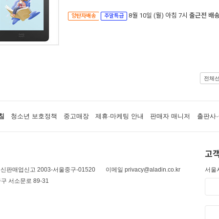
8월 10일 (월) 아침 7시
출근전 배
양탄자배송
주말특급
전체
침
청소년 보호정책
중고매장
제휴·마케팅 안내
판매자 매니저
출판사·
고객
신판매업신고 2003-서울중구-01520
이메일 privacy@aladin.co.kr
서울시
구 서소문로 89-31