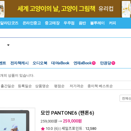
알라딘굿즈
온라인중고
중고매장
우주점
음반
블루레이
커피
벤트
전자책캐시
오디오북
대여eBook
연재eBook
만권당
N
N
개의 상품이 있습니다.
출간일순
등록일순
상품명순
평점순
저가격순
종이책 베스트순
전체
모안 PANTONE6 (팬톤6)
259,000원
259,000
원 →
10.0
(
6
) | 세일즈포인트 :
12,580