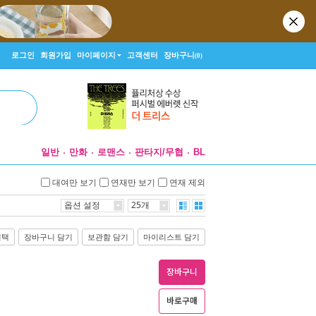
로그인
회원가입
마이페이지
고객센터
장바구니
(0)
일반
만화
로맨스
판타지/무협
BL
대여만 보기
연재만 보기
연재 제외
옵션 설정
25개
선택
장바구니 담기
보관함 담기
마이리스트 담기
장바구니
바로구매