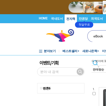
HOME
국내도서
만권당
외국도서
전자책
첫달무료
eBook
분야보기
베스트셀러
새로나온책
이
이벤트/기획
이 분야에
1
판매량순
팬톤6
1.