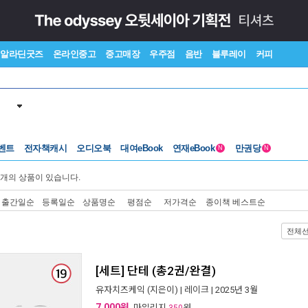
알라딘굿즈
온라인중고
중고매장
우주점
음반
블루레이
커피
벤트
전자책캐시
오디오북
대여eBook
연재eBook
만권당
N
N
개의 상품이 있습니다.
출간일순
등록일순
상품명순
평점순
저가격순
종이책 베스트순
전체
[세트] 단테 (총2권/완결)
유자치즈케익
(지은이) |
레이크
| 2025년 3월
7,000원
, 마일리지
원