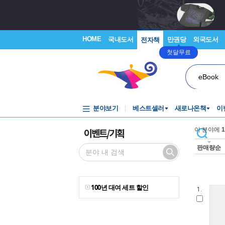
HOME
국내도서
만권당
외국도서
전자책
첫달무료
eBook
분야보기
베스트셀러
새로나온책
이
이벤트/기획
이 분야에
1
판매량순
100년 대여 세트 할인
1.