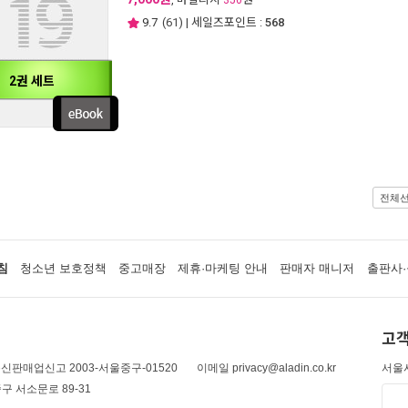
350
9.7
(
61
) | 세일즈포인트 :
568
2권 세트
전체
침
청소년 보호정책
중고매장
제휴·마케팅 안내
판매자 매니저
출판사·
고객
신판매업신고 2003-서울중구-01520
이메일 privacy@aladin.co.kr
서울시
구 서소문로 89-31