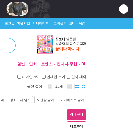
로그인
회원가입
마이페이지
고객센터
장바구니
(0)
일반
만화
로맨스
판타지/무협
BL
대여만 보기
연재만 보기
연재 제외
옵션 설정
25개
선택
장바구니 담기
보관함 담기
마이리스트 담기
장바구니
바로구매