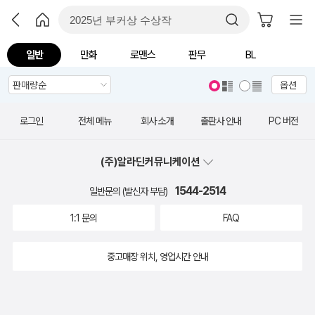
일반
만화
로맨스
판무
BL
옵션
로그인
전체 메뉴
회사 소개
출판사 안내
PC 버전
(주)알라딘커뮤니케이션
1544-2514
일반문의 (발신자 부담)
1:1 문의
FAQ
중고매장 위치, 영업시간 안내