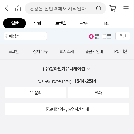
일반
만화
로맨스
판무
BL
옵션
로그인
전체 메뉴
회사 소개
출판사 안내
PC 버전
(주)알라딘커뮤니케이션
1544-2514
일반문의 (발신자 부담)
1:1 문의
FAQ
중고매장 위치, 영업시간 안내