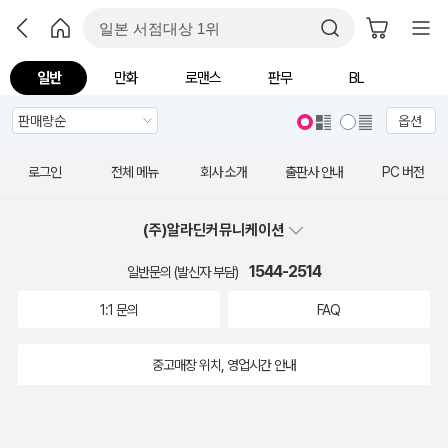
일반
만화
로맨스
판무
BL
옵션
로그인
전체 메뉴
회사 소개
출판사 안내
PC 버전
(주)알라딘커뮤니케이션
1544-2514
일반문의 (발신자 부담)
1:1 문의
FAQ
중고매장 위치, 영업시간 안내