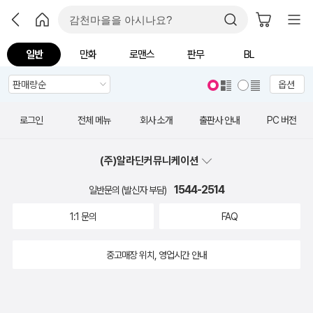
일반
만화
로맨스
판무
BL
옵션
로그인
전체 메뉴
회사 소개
출판사 안내
PC 버전
(주)알라딘커뮤니케이션
1544-2514
일반문의 (발신자 부담)
1:1 문의
FAQ
중고매장 위치, 영업시간 안내