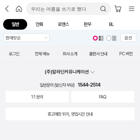
일반
만화
로맨스
판무
BL
옵션
로그인
전체 메뉴
회사 소개
출판사 안내
PC 버전
(주)알라딘커뮤니케이션
1544-2514
일반문의 (발신자 부담)
1:1 문의
FAQ
중고매장 위치, 영업시간 안내