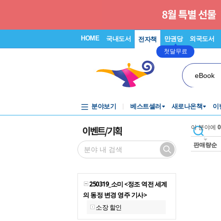
HOME
국내도서
만권당
외국도서
전자책
첫달무료
eBook
분야보기
베스트셀러
새로나온책
이
이벤트/기획
이 분야에
0
판매량순
250319_소미 <정조 역전 세계
의 동정 변경 영주 기사>
소장 할인