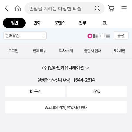
일반
만화
로맨스
판무
BL
옵션
로그인
전체 메뉴
회사 소개
출판사 안내
PC 버전
(주)알라딘커뮤니케이션
1544-2514
일반문의 (발신자 부담)
1:1 문의
FAQ
중고매장 위치, 영업시간 안내