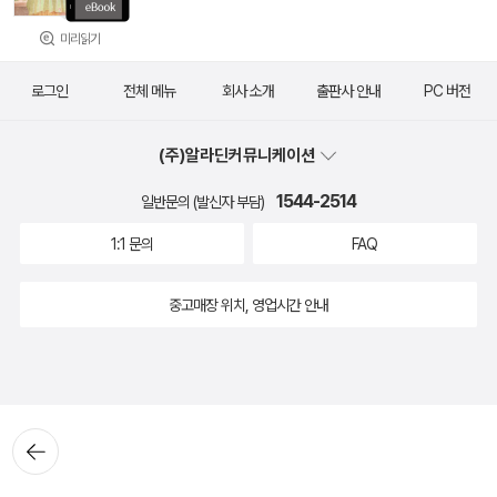
미리읽기
로그인
전체 메뉴
회사 소개
출판사 안내
PC 버전
(주)알라딘커뮤니케이션
1544-2514
일반문의 (발신자 부담)
1:1 문의
FAQ
중고매장 위치, 영업시간 안내
뒤로가
기