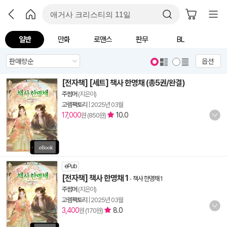
일반
만화
로맨스
판무
BL
옵션
[전자책] [세트] 책사 한명채 (총5권/완결)
주썸머
(지은이)
고렘팩토리
|
2025년 03월
17,000
10.0
원 (850원)
ePub
[전자책] 책사 한명채 1
-
책사 한명채 1
주썸머
(지은이)
고렘팩토리
|
2025년 03월
3,400
8.0
원 (170원)