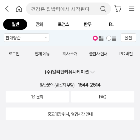
일반
만화
로맨스
판무
BL
옵션
로그인
전체 메뉴
회사 소개
출판사 안내
PC 버전
(주)알라딘커뮤니케이션
1544-2514
일반문의 (발신자 부담)
1:1 문의
FAQ
중고매장 위치, 영업시간 안내