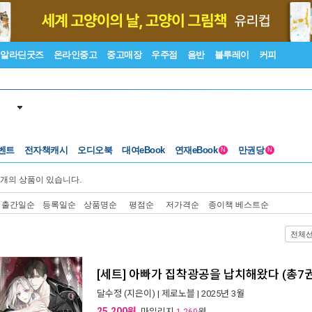
알라딘굿즈
온라인중고
중고매장
우주점
음반
블루레이
커피
벤트
전자책캐시
오디오북
대여eBook
연재eBook
만권당
N
N
개의 상품이 있습니다.
출간일순
등록일순
상품명순
평점순
저가격순
종이책 베스트순
전체
[세트] 아빠가 집착광공을 납치해왔다 (총7
달수정
(지은이) |
제로노블
| 2025년 3월
25,200원
, 마일리지
원