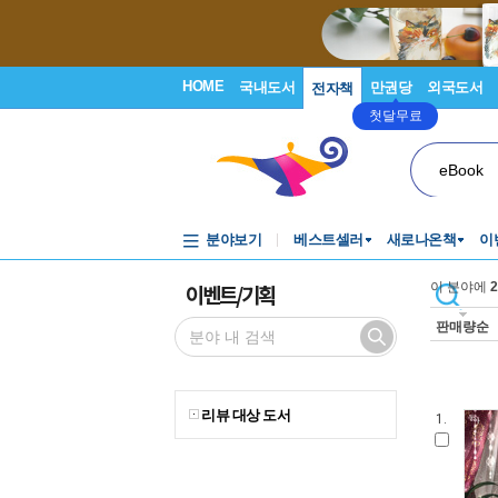
HOME
국내도서
만권당
외국도서
전자책
첫달무료
eBook
분야보기
베스트셀러
새로나온책
이
이벤트/기획
이 분야에
2
판매량순
리뷰 대상 도서
1.