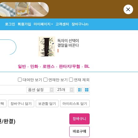
로그인
회원가입
마이페이지
고객센터
장바구니
(0)
일반
만화
로맨스
판타지/무협
BL
대여만 보기
연재만 보기
연재 제외
옵션 설정
25개
선택
장바구니 담기
보관함 담기
마이리스트 담기
장바구니
권/완결)
바로구매