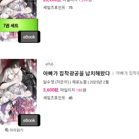
1,260
세일즈포인트 :
75
7권 세트
ePub
아빠가 집착광공을 납치해왔다
아빠가 집착
ㅣ
달수정
(지은이) |
제로노블
| 2025년 2월
3,600원
, 마일리지
원
180
세일즈포인트 :
45
미리읽기