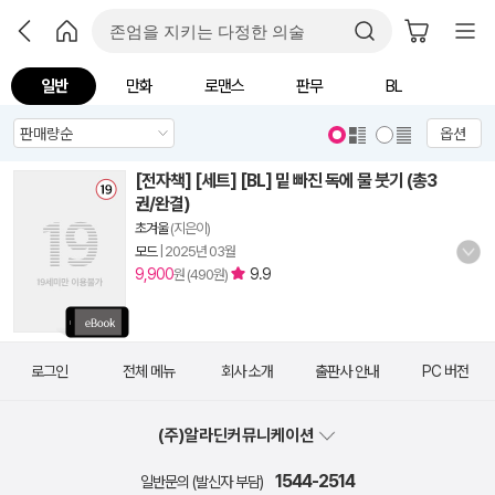
일반
만화
로맨스
판무
BL
옵션
[전자책] [세트] [BL] 밑 빠진 독에 물 붓기 (총3
권/완결)
초겨울
(지은이)
모드
|
2025년 03월
9,900
9.9
원 (490원)
로그인
전체 메뉴
회사 소개
출판사 안내
PC 버전
(주)알라딘커뮤니케이션
1544-2514
일반문의 (발신자 부담)