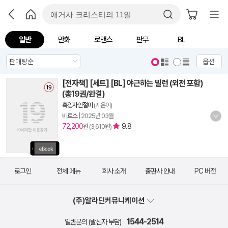
일반
만화
로맨스
판무
BL
옵션
[전자책] [세트] [BL] 야근하는 빌런 (외전 포함)
(총19권/완결)
흑임자인절미
(지은이)
비로소
|
2025년 03월
72,200
9.8
원 (3,610원)
로그인
전체 메뉴
회사 소개
출판사 안내
PC 버전
(주)알라딘커뮤니케이션
1544-2514
일반문의 (발신자 부담)