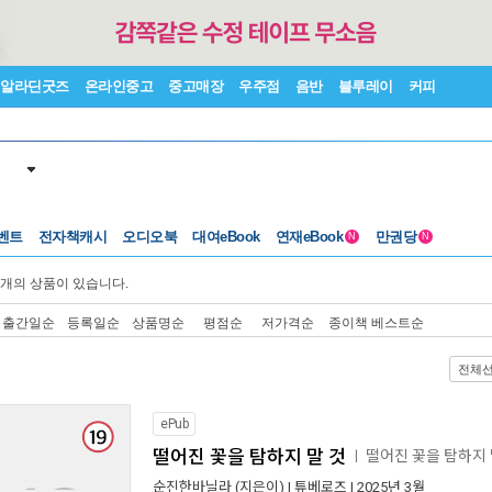
알라딘굿즈
온라인중고
중고매장
우주점
음반
블루레이
커피
벤트
전자책캐시
오디오북
대여eBook
연재eBook
만권당
N
N
개의 상품이 있습니다.
출간일순
등록일순
상품명순
평점순
저가격순
종이책 베스트순
전체
ePub
떨어진 꽃을 탐하지 말 것
떨어진 꽃을 탐하지
ㅣ
순진한바닐라
(지은이) |
튜베로즈
| 2025년 3월