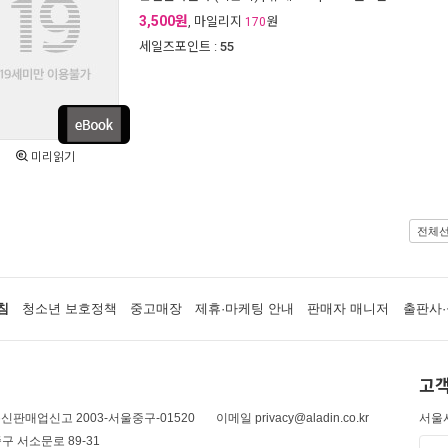
3,500원
, 마일리지
원
170
세일즈포인트 :
55
미리읽기
전체
침
청소년 보호정책
중고매장
제휴·마케팅 안내
판매자 매니저
출판사·
고객
신판매업신고 2003-서울중구-01520
이메일 privacy@aladin.co.kr
서울시
구 서소문로 89-31