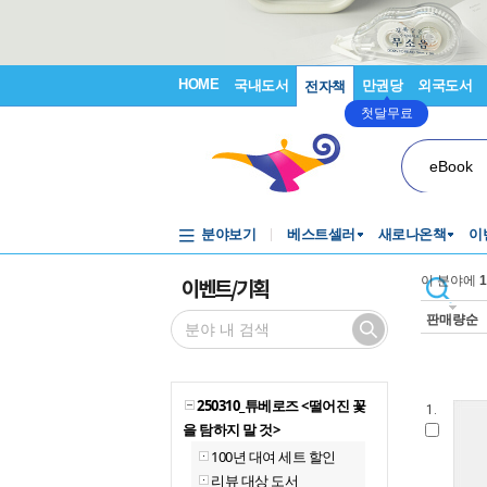
HOME
국내도서
만권당
외국도서
전자책
첫달무료
eBook
분야보기
베스트셀러
새로나온책
이
이벤트/기획
이 분야에
1
판매량순
250310_튜베로즈 <떨어진 꽃
1.
을 탐하지 말 것>
100년 대여 세트 할인
리뷰 대상 도서