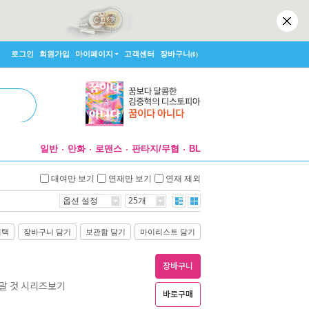
로그인
회원가입
마이페이지
고객센터
장바구니
(0)
일반
만화
로맨스
판타지/무협
BL
대여만 보기
연재만 보기
연재 제외
옵션 설정
25개
선택
장바구니 담기
보관함 담기
마이리스트 담기
장바구니
 말 것 시리즈보기
바로구매