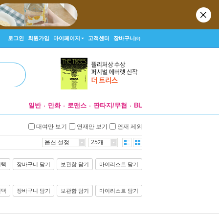
로그인
회원가입
마이페이지
고객센터
장바구니
(0)
일반
만화
로맨스
판타지/무협
BL
대여만 보기
연재만 보기
연재 제외
옵션 설정
25개
선택
장바구니 담기
보관함 담기
마이리스트 담기
선택
장바구니 담기
보관함 담기
마이리스트 담기