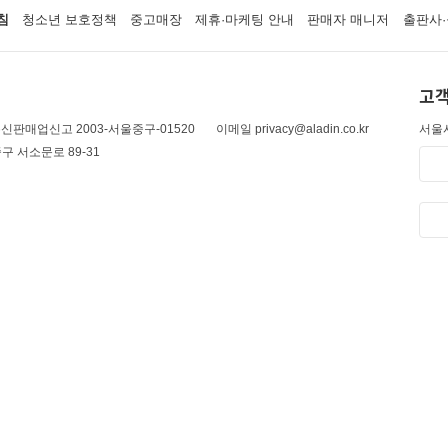
침
청소년 보호정책
중고매장
제휴·마케팅 안내
판매자 매니저
출판사·
고객
신판매업신고 2003-서울중구-01520
이메일 privacy@aladin.co.kr
서울시
구 서소문로 89-31