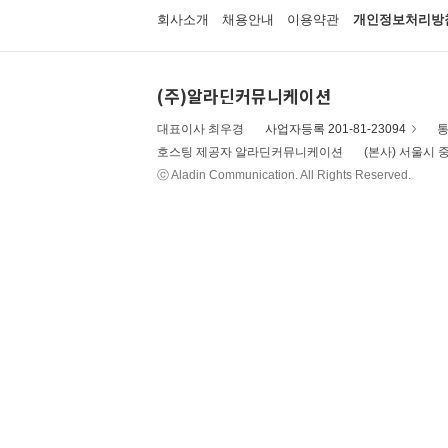
회사소개
채용안내
이용약관
개인정보처리방
(주)알라딘커뮤니케이션
대표이사 최우경
사업자등록 201-81-23094
통
호스팅 제공자 알라딘커뮤니케이션
(본사) 서울시 중
ⓒ Aladin Communication. All Rights Reserved.