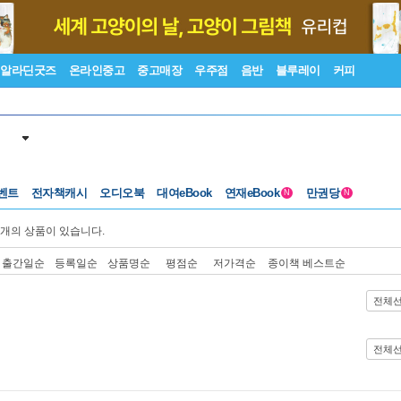
알라딘굿즈
온라인중고
중고매장
우주점
음반
블루레이
커피
벤트
전자책캐시
오디오북
대여eBook
연재eBook
만권당
N
N
개의 상품이 있습니다.
출간일순
등록일순
상품명순
평점순
저가격순
종이책 베스트순
전체
전체