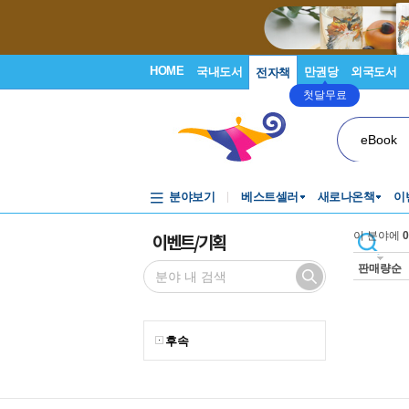
HOME
국내도서
만권당
외국도서
전자책
첫달무료
eBook
분야보기
베스트셀러
새로나온책
이
이벤트/기획
이 분야에
0
판매량순
후속