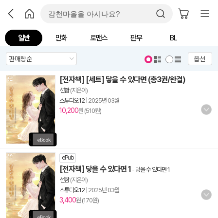
일반
만화
로맨스
판무
BL
옵션
[전자책] [세트] 닿을 수 있다면 (총3권/완결)
선함
(지은이)
스튜디오12
|
2025년 03월
10,200
원 (510원)
ePub
[전자책] 닿을 수 있다면 1
-
닿을 수 있다면 1
선함
(지은이)
스튜디오12
|
2025년 03월
3,400
원 (170원)