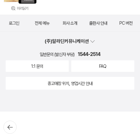
미리읽기
로그인
전체 메뉴
회사 소개
출판사 안내
PC 버전
(주)알라딘커뮤니케이션
1544-2514
일반문의 (발신자 부담)
1:1 문의
FAQ
중고매장 위치, 영업시간 안내
뒤로가
기