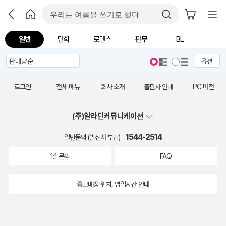
일반
만화
로맨스
판무
BL
옵션
로그인
전체 메뉴
회사 소개
출판사 안내
PC 버전
(주)알라딘커뮤니케이션
1544-2514
일반문의 (발신자 부담)
1:1 문의
FAQ
중고매장 위치, 영업시간 안내