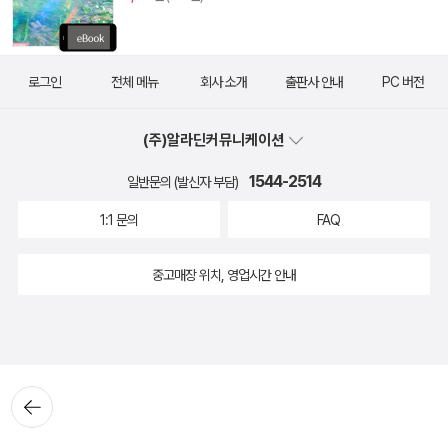
로그인
전체 메뉴
회사 소개
출판사 안내
PC 버전
(주)알라딘커뮤니케이션
1544-2514
일반문의 (발신자 부담)
1:1 문의
FAQ
중고매장 위치, 영업시간 안내
뒤로가
기