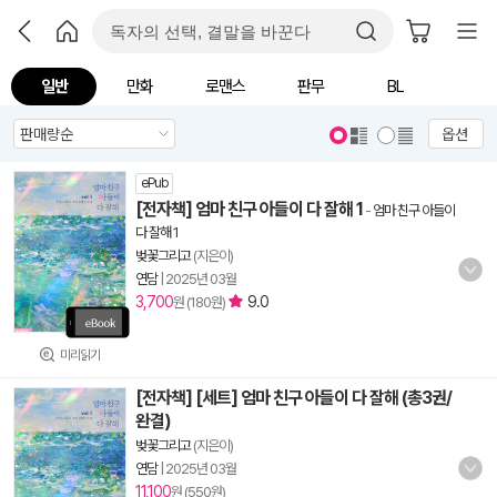
일반
만화
로맨스
판무
BL
옵션
ePub
[전자책] 엄마 친구 아들이 다 잘해 1
-
엄마 친구 아들이
다 잘해 1
벚꽃그리고
(지은이)
연담
|
2025년 03월
3,700
9.0
원 (180원)
미리읽기
[전자책] [세트] 엄마 친구 아들이 다 잘해 (총3권/
완결)
벚꽃그리고
(지은이)
연담
|
2025년 03월
11,100
원 (550원)