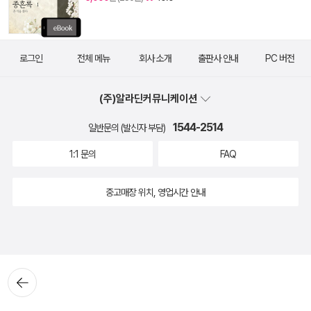
로그인
전체 메뉴
회사 소개
출판사 안내
PC 버전
(주)알라딘커뮤니케이션
1544-2514
일반문의 (발신자 부담)
1:1 문의
FAQ
중고매장 위치, 영업시간 안내
뒤로가
기