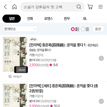
일반
만화
로맨스
판무
BL
옵션
ePub
[전자책] 종흔록(踪痕錄) : 흔적을 쫓다 1
-
종흔록(踪
痕錄) : 흔적을 쫓다 1
기영
(지은이)
봄 미디어
|
2025년 03월
2,500
9.6
원 (120원)
미리읽기
[전자책] [세트] 종흔록(踪痕錄) : 흔적을 쫓다 (총
2권/완결)
기영
(지은이)
봄 미디어
|
2025년 03월
5,000
10.0
원 (250원)