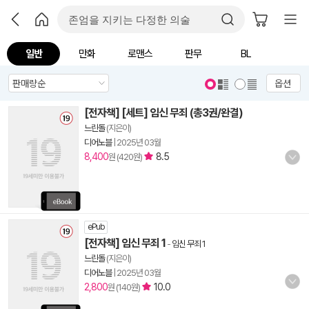
일반
만화
로맨스
판무
BL
옵션
[전자책] [세트] 임신 무죄 (총3권/완결)
느린돌
(지은이)
디어노블
|
2025년 03월
8,400
8.5
원 (420원)
ePub
[전자책] 임신 무죄 1
-
임신 무죄 1
느린돌
(지은이)
디어노블
|
2025년 03월
2,800
10.0
원 (140원)