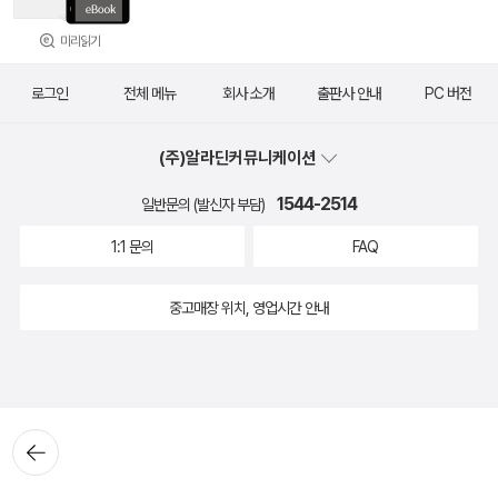
미리읽기
로그인
전체 메뉴
회사 소개
출판사 안내
PC 버전
(주)알라딘커뮤니케이션
1544-2514
일반문의 (발신자 부담)
1:1 문의
FAQ
중고매장 위치, 영업시간 안내
뒤로가
기