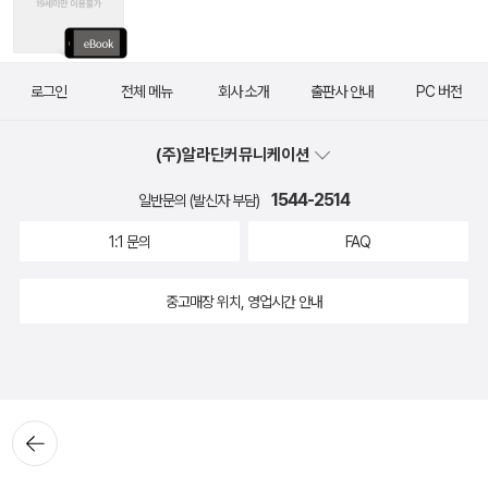
로그인
전체 메뉴
회사 소개
출판사 안내
PC 버전
(주)알라딘커뮤니케이션
1544-2514
일반문의 (발신자 부담)
1:1 문의
FAQ
중고매장 위치, 영업시간 안내
뒤로가
기