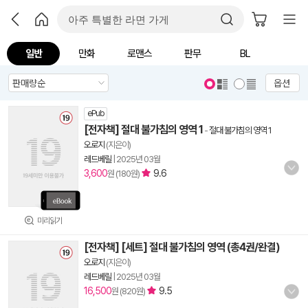
일반
만화
로맨스
판무
BL
옵션
ePub
[전자책] 절대 불가침의 영역 1
-
절대 불가침의 영역 1
오로지
(지은이)
레드베릴
|
2025년 03월
3,600
9.6
원 (180원)
미리읽기
[전자책] [세트] 절대 불가침의 영역 (총4권/완결)
오로지
(지은이)
레드베릴
|
2025년 03월
16,500
9.5
원 (820원)