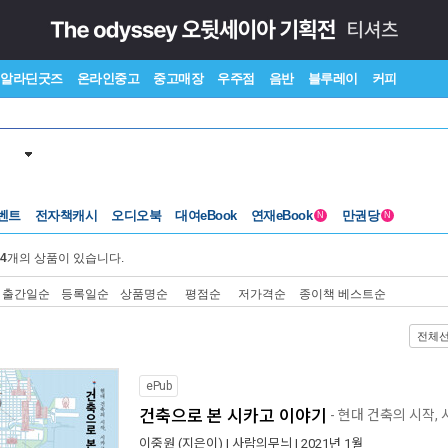
알라딘굿즈
온라인중고
중고매장
우주점
음반
블루레이
커피
벤트
전자책캐시
오디오북
대여eBook
연재eBook
만권당
N
N
4
개의 상품이 있습니다.
출간일순
등록일순
상품명순
평점순
저가격순
종이책 베스트순
전체
ePub
건축으로 본 시카고 이야기
- 현대 건축의 시작,
이중원
(지은이) |
사람의무늬
| 2021년 1월