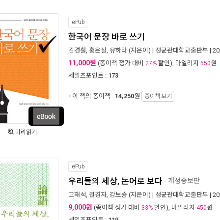
ePub
한국어 문장 바로 쓰기
김경훤
,
홍은실
,
유하라
(지은이) |
성균관대학교출판부
| 2
11,000원
(종이책 정가 대비
할인), 마일리지
원
27%
550
세일즈포인트 :
173
이 책의 종이책 :
14,250
원
종이책 보기
미리읽기
ePub
우리들의 세상, 논어로 보다
- 개정증보판
고재석
,
권경자
,
강보승
(지은이) |
성균관대학교출판부
| 2
9,000원
(종이책 정가 대비
할인), 마일리지
원
33%
450
세일즈포인트 :
119