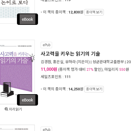
이 책의 종이책 :
12,830
원
종이책 보기
ePub
사고력을 키우는 읽기의 기술
김경훤
,
홍은실
,
유하라
(지은이) |
성균관대학교출판부
| 2
11,000원
(종이책 정가 대비
할인), 마일리지
원
27%
550
세일즈포인트 :
111
이 책의 종이책 :
14,250
원
종이책 보기
미리읽기
ePub