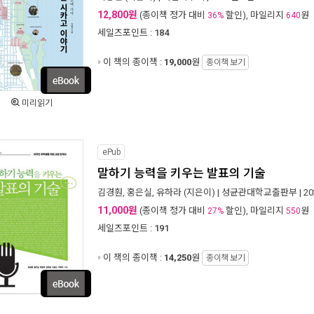
12,800원
(종이책 정가 대비
할인), 마일리지
원
36%
640
세일즈포인트 :
184
이 책의 종이책 :
19,000
원
종이책 보기
미리읽기
ePub
말하기 능력을 키우는 발표의 기술
김경훤
,
홍은실
,
유하라
(지은이) |
성균관대학교출판부
| 2
11,000원
(종이책 정가 대비
할인), 마일리지
원
27%
550
세일즈포인트 :
191
이 책의 종이책 :
14,250
원
종이책 보기