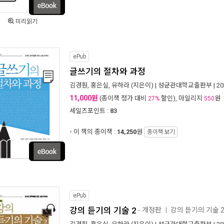
미리읽기
ePub
글쓰기의 절차와 과정
김경훤
,
홍은실
,
유하라
(지은이) |
성균관대학교출판부
| 2
11,000원
(종이책 정가 대비
할인), 마일리지
원
27%
550
세일즈포인트 :
83
이 책의 종이책 :
14,250
원
종이책 보기
ePub
강의 듣기의 기술 2
- 개정판
강의 듣기의 기술 
ㅣ