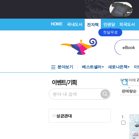
HOME
국내도서
만권당
외국도서
전자책
첫달무료
eBook
분야보기
베스트셀러
새로나온책
이
이벤트/기획
이 분야에
2
판매량순
성균관대
1.