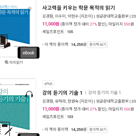
사고력을 키우는 학문 목적의 읽기
김경훤
,
이수미
,
박현수
(지은이) |
성균관대학교출판부
| 2
11,000원
(종이책 정가 대비
할인), 마일리지
원
27%
550
세일즈포인트 :
105
이 책의 종이책 :
14,250
원
종이책 보기
미리읽기
ePub
강의 듣기의 기술 1
강의 듣기의 기술 1
ㅣ
김경훤
,
유하라
,
현원숙
(지은이) |
성균관대학교출판부
| 2
11,000원
(종이책 정가 대비
할인), 마일리지
원
27%
550
세일즈포인트 :
103
이 책의 종이책 :
14,250
원
종이책 보기