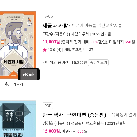
ePub
세균과 사람
- 세균에 이름을 남긴 과학자들
고관수
(지은이) |
사람의무늬
| 2023년 6월
11,000원
(종이책 정가 대비
할인), 마일리지
원
31%
550
10.0
(
4
) | 세일즈포인트 :
37
이 책의 종이책 :
15,200
원
종이책 보기
미리읽기
PDF
한국 역사 : 근현대편 (중문판)
유학생이 알아야
ㅣ
김경호
(지은이) |
성균관대학교출판부
| 2021년 8월
12,000원
, 마일리지
원
600