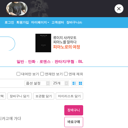
로그인
회원가입
마이페이지
고객센터
장바구니
(0)
일반
만화
로맨스
판타지/무협
BL
대여만 보기
연재만 보기
연재 제외
옵션 설정
25개
선택
장바구니 담기
보관함 담기
마이리스트 담기
장바구니
 시카고에 가다
바로구매