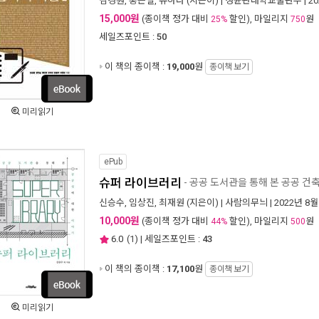
김경훤
,
홍은실
,
유하라
(지은이) |
성균관대학교출판부
| 2
15,000원
(종이책 정가 대비
할인), 마일리지
원
25%
750
세일즈포인트 :
50
이 책의 종이책 :
19,000
원
종이책 보기
미리읽기
ePub
슈퍼 라이브러리
- 공공 도서관을 통해 본 공공 건
신승수
,
임상진
,
최재원
(지은이) |
사람의무늬
| 2022년 8월
10,000원
(종이책 정가 대비
할인), 마일리지
원
44%
500
6.0
(
1
) | 세일즈포인트 :
43
이 책의 종이책 :
17,100
원
종이책 보기
미리읽기