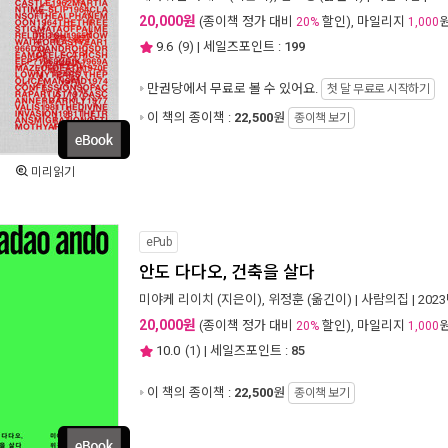
20,000원
(종이책 정가 대비
할인), 마일리지
20%
1,000
9.6
(
9
) | 세일즈포인트 :
199
만권당에서
무료로 볼 수 있어요.
첫 달 무료로 시작하기
이 책의 종이책 :
22,500
원
종이책 보기
미리읽기
ePub
안도 다다오, 건축을 살다
미야케 리이치
(지은이),
위정훈
(옮긴이) |
사람의집
| 202
20,000원
(종이책 정가 대비
할인), 마일리지
20%
1,000
10.0
(
1
) | 세일즈포인트 :
85
이 책의 종이책 :
22,500
원
종이책 보기