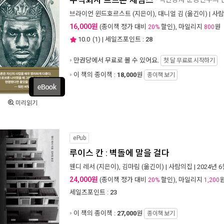
주식회사 르브론 제임스
브라이언 윈드호르스트
(지은이),
대니얼 김
(옮긴이) |
사람
16,000원
(종이책 정가 대비
할인), 마일리지
원
20%
800
10.0
(
1
) | 세일즈포인트 :
28
만권당에서
무료로 볼 수 있어요.
첫 달 무료로 시작하기
이 책의 종이책 :
18,000
원
종이책 보기
미리읽기
ePub
루이스 칸 : 벽돌에 말을 걸다
웬디 레서
(지은이),
김마림
(옮긴이) |
사람의집
| 2024년 
24,000원
(종이책 정가 대비
할인), 마일리지
20%
1,200
세일즈포인트 :
23
이 책의 종이책 :
27,000
원
종이책 보기