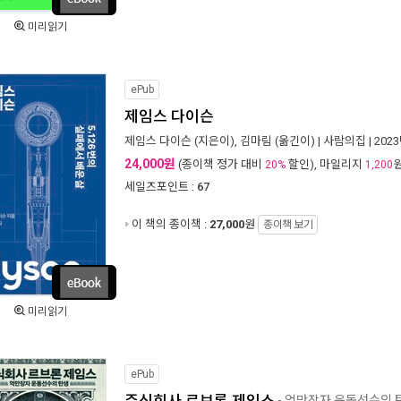
미리읽기
ePub
제임스 다이슨
제임스 다이슨
(지은이),
김마림
(옮긴이) |
사람의집
| 202
24,000원
(종이책 정가 대비
할인), 마일리지
20%
1,200
세일즈포인트 :
67
이 책의 종이책 :
27,000
원
종이책 보기
미리읽기
ePub
- 억만장자 운동선수의 