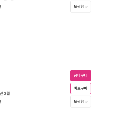
원
보관함
장바구니
바로구매
3년 3월
원
보관함