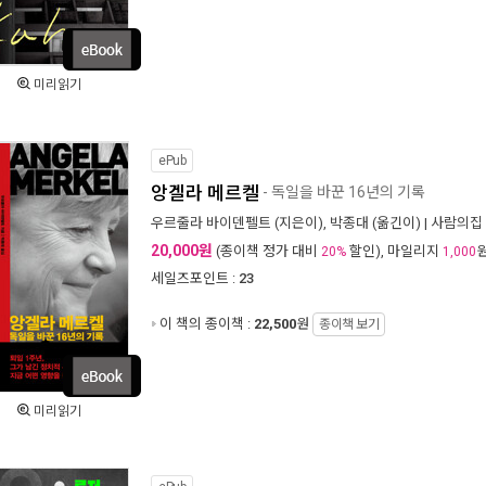
미리읽기
ePub
앙겔라 메르켈
- 독일을 바꾼 16년의 기록
우르줄라 바이덴펠트
(지은이),
박종대
(옮긴이) |
사람의집
20,000원
(종이책 정가 대비
할인), 마일리지
20%
1,000
세일즈포인트 :
23
이 책의 종이책 :
22,500
원
종이책 보기
미리읽기