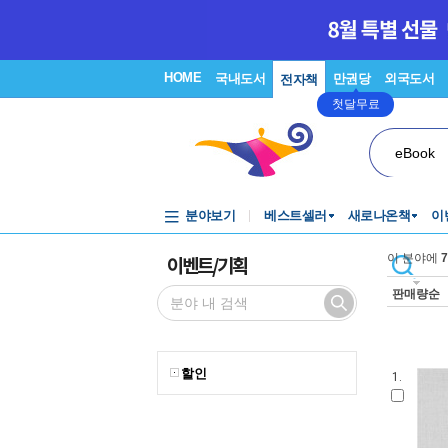
HOME
국내도서
만권당
외국도서
전자책
첫달무료
eBook
분야보기
베스트셀러
새로나온책
이
이벤트/기획
이 분야에
7
판매량순
할인
1.