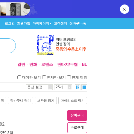
로그인
회원가입
마이페이지
고객센터
장바구니
(0)
일반
만화
로맨스
판타지/무협
BL
대여만 보기
연재만 보기
연재 제외
옵션 설정
25개
선택
장바구니 담기
보관함 담기
마이리스트 담기
장바구니
82
바로구매
022년 3월