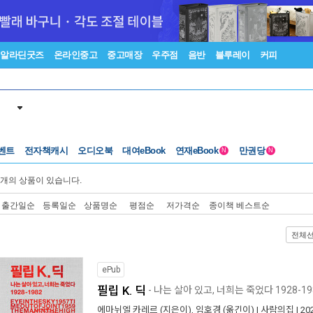
알라딘굿즈
온라인중고
중고매장
우주점
음반
블루레이
커피
벤트
전자책캐시
오디오북
대여eBook
연재eBook
만권당
N
N
개의 상품이 있습니다.
출간일순
등록일순
상품명순
평점순
저가격순
종이책 베스트순
전체
ePub
필립 K. 딕
- 나는 살아 있고, 너희는 죽었다 1928-19
에마뉘엘 카레르
(지은이),
임호경
(옮긴이) |
사람의집
| 2