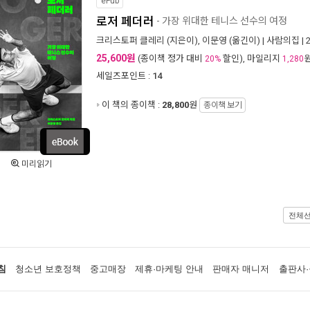
ePub
로저 페더러
- 가장 위대한 테니스 선수의 여정
크리스토퍼 클레리
(지은이),
이문영
(옮긴이) |
사람의집
| 
25,600원
(종이책 정가 대비
할인), 마일리지
20%
1,280
세일즈포인트 :
14
이 책의 종이책 :
28,800
원
종이책 보기
미리읽기
전체
침
청소년 보호정책
중고매장
제휴·마케팅 안내
판매자 매니저
출판사·